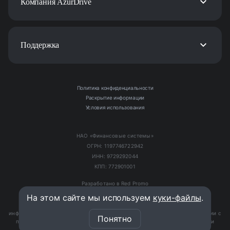
Компания AzurDrive
Поддержка
Политика конфиденциальности
Раскрытие информации
Условия использования
НАО «Финансовые системы»
ОГРН: 1197746722942
ИНН: 9729292044
КПП: 772901001
Разработано в Red Promo
На этом сайте мы используем
куки-файлы
.
Вся информация, касающаяся условий лизинговых программ, носит
информационный характер и не является публичной офертой, в соответствии с
Понятно
положениями статьи 437(2) Гражданского кодекса Российской Федерации